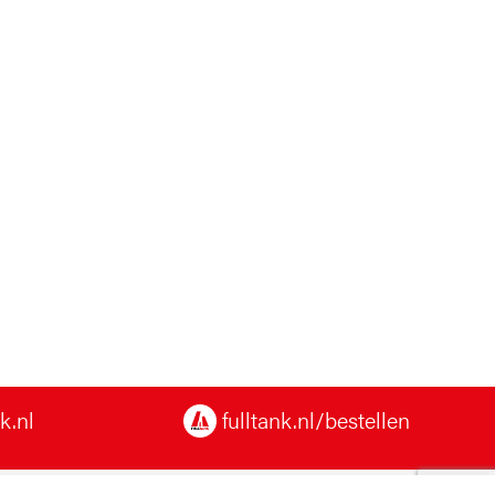
k.nl
fulltank.nl/bestellen