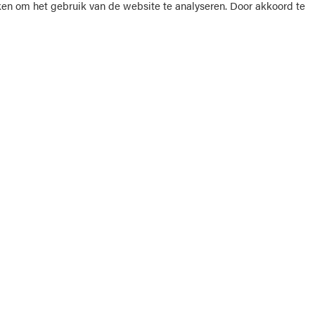
ken om het gebruik van de website te analyseren. Door akkoord te
er FullTank
Snel naar
V is opgericht in 1990 en is een
Brandstofpr
ge, onafhankelijke groothandel in
Brandstoffe
fen, AdBlue®, smeermiddelen en
AdBlue®
.
Smeermidd
Tankinstalla
s
Online Full
Projecten
s
Service en 