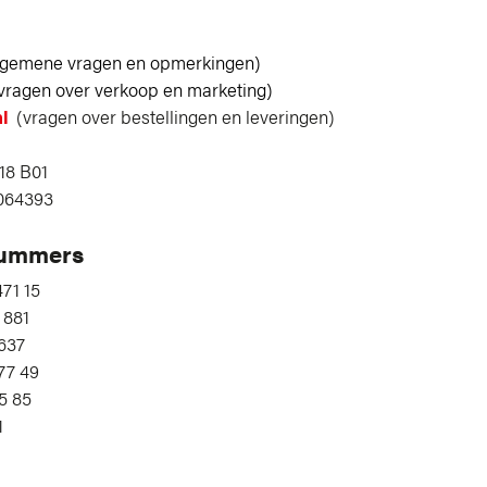
lgemene vragen en opmerkingen)
vragen over verkoop en marketing)
l
(vragen over bestellingen en leveringen)
18 B01
3064393
nummers
71 15
 881
637
77 49
5 85
1