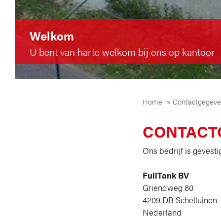
Welkom
U bent van harte welkom bij ons op kantoor
Home
»
Contactgegeven
CONTACTG
Ons bedrijf is gevesti
FullTank BV
Griendweg 80
4209 DB Schelluinen
Nederland