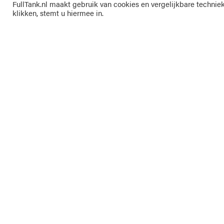
FullTank.nl maakt gebruik van cookies en vergelijkbare technie
klikken, stemt u hiermee in.
Kunnen wij u helpen?
Meer ov
+31 (0)183 - 62 93 92
FullTank B
sales@fulltank.nl
zelfstandi
brandstof
installaties
Bekijk onze locaties
Over on
Certifications
Nieuws
Vacature
InfoTank