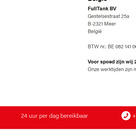
FullTank BV
Gestelsestraat 25a
B-2321 Meer
België
BTW nr.: BE 082 141 
Voor spoed zijn wij 
Onze werktijden zijn m
24 uur per dag bereikbaar
+3