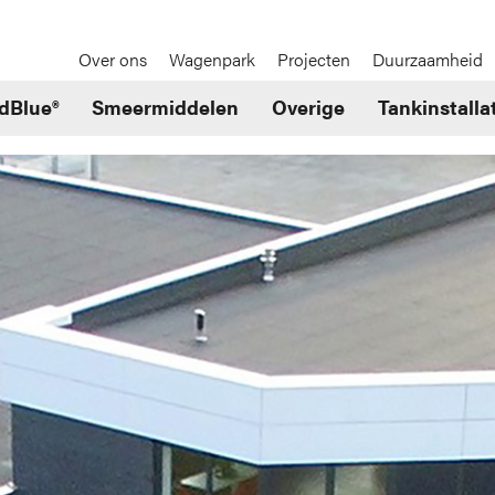
Over ons
Wagenpark
Projecten
Duurzaamheid
dBlue®
Smeermiddelen
Overige
Tankinstalla