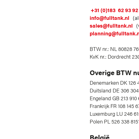
+31 (0)183 62 93 92
info@fulltank.nl
(a
sales@fulltank.nl
(
planning@fulltank.n
BTW nr.: NL 80828 76
KvK nr.: Dordrecht 2
Overige BTW 
Denemarken DK 126 4
Duitsland DE 306 304
Engeland GB 213 910 
Frankrijk FR 108 145 6
Luxemburg LU 246 61
Polen PL 526 338 815
België