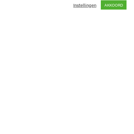
Instellingen
AKKOORD
Blijf op de hoogte
ijzen
n
Aanmelden nieuwsbrief
elen
Schrijf u in voor onze nieuwsbrief en wij
ties
houden u regelmatig op de hoogte van de
laatste ontwikkelingen.
Tanken
diensten