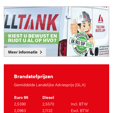
Meer informatie
Brandstofprijzen
Gemiddelde Landelijke Adviesprijs (GLA)
Euro 95
Diesel
2,5390
2,5570
Incl. BTW
2,0983
2,1132
Excl. BTW