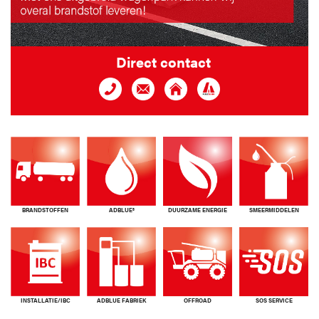
Direct contact
BRANDSTOFFEN
ADBLUE®
DUURZAME ENERGIE
SMEERMIDDELEN
INSTALLATIE/IBC
ADBLUE FABRIEK
OFFROAD
SOS SERVICE